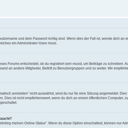
utzername und dein Passwort richtig sind. Wenn dies der Fall ist, wende dich an ei
welches ein Administrator lösen muss.
es Forums entscheidet, ob du registriert sein musst, um Beiträge zu schreiben. Auf j
sand an andere Mitglieder, Beitritt zu Benutzergruppen und so weiter. Wir empfehlen 
isch anmelden“ nicht auswählst, wirst du nur für eine Sitzung angemeldet. Dies 
Dies ist nicht empfehlenswert, wenn du dich an einem öffentlichen Computer, zum 
geschaltet.
taucht?
 „Verbirg meinen Online-Status“. Wenn du diese Option einschaltest, können nur Ad