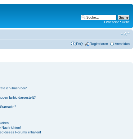
Erweiterte Suche
FAQ
Registrieren
Anmelden
ete ich ihnen bei?
pen farbig dargestellt?
Startseite?
hicken!
 Nachrichten!
ied dieses Forums erhalten!