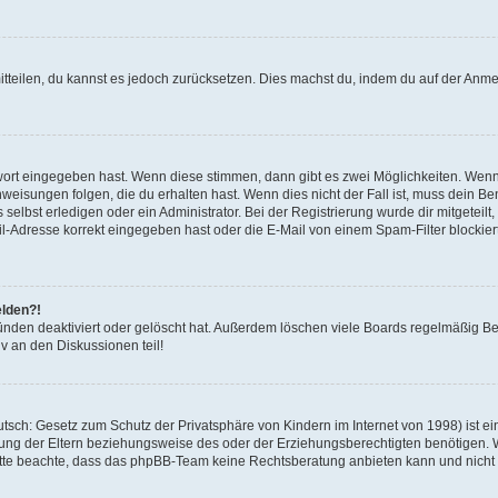
mitteilen, du kannst es jedoch zurücksetzen. Dies machst du, indem du auf der Anm
swort eingegeben hast. Wenn diese stimmen, dann gibt es zwei Möglichkeiten. Wen
eisungen folgen, die du erhalten hast. Wenn dies nicht der Fall ist, muss dein Ben
lbst erledigen oder ein Administrator. Bei der Registrierung wurde dir mitgeteilt, 
-Adresse korrekt eingegeben hast oder die E-Mail von einem Spam-Filter blockiert
elden?!
nden deaktiviert oder gelöscht hat. Außerdem löschen viele Boards regelmäßig Ben
v an den Diskussionen teil!
sch: Gesetz zum Schutz der Privatsphäre von Kindern im Internet von 1998) ist ei
ng der Eltern beziehungsweise des oder der Erziehungsberechtigten benötigen. Wenn
. Bitte beachte, dass das phpBB-Team keine Rechtsberatung anbieten kann und nicht d