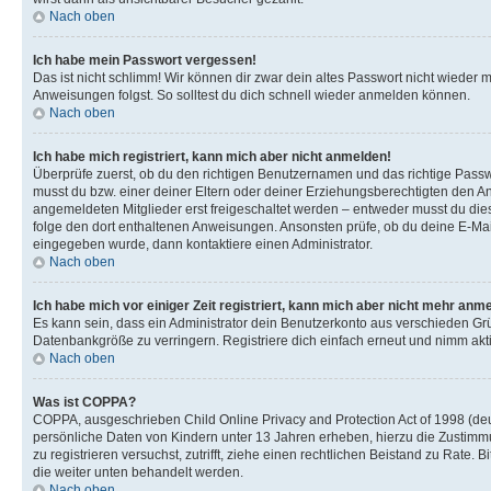
Nach oben
Ich habe mein Passwort vergessen!
Das ist nicht schlimm! Wir können dir zwar dein altes Passwort nicht wieder 
Anweisungen folgst. So solltest du dich schnell wieder anmelden können.
Nach oben
Ich habe mich registriert, kann mich aber nicht anmelden!
Überprüfe zuerst, ob du den richtigen Benutzernamen und das richtige Pas
musst du bzw. einer deiner Eltern oder deiner Erziehungsberechtigten den Anw
angemeldeten Mitglieder erst freigeschaltet werden – entweder musst du dies se
folge den dort enthaltenen Anweisungen. Ansonsten prüfe, ob du deine E-Mail
eingegeben wurde, dann kontaktiere einen Administrator.
Nach oben
Ich habe mich vor einiger Zeit registriert, kann mich aber nicht mehr anm
Es kann sein, dass ein Administrator dein Benutzerkonto aus verschieden Grü
Datenbankgröße zu verringern. Registriere dich einfach erneut und nimm akti
Nach oben
Was ist COPPA?
COPPA, ausgeschrieben Child Online Privacy and Protection Act of 1998 (deut
persönliche Daten von Kindern unter 13 Jahren erheben, hierzu die Zustimmu
zu registrieren versuchst, zutrifft, ziehe einen rechtlichen Beistand zu Rate
die weiter unten behandelt werden.
Nach oben