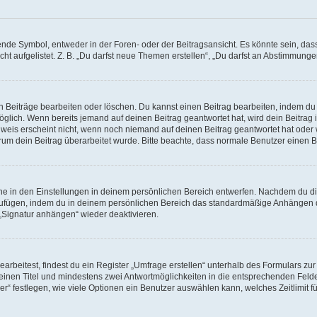
e Symbol, entweder in der Foren- oder der Beitragsansicht. Es könnte sein, dass e
ht aufgelistet. Z. B. „Du darfst neue Themen erstellen“, „Du darfst an Abstimmung
n Beiträge bearbeiten oder löschen. Du kannst einen Beitrag bearbeiten, indem du
möglich. Wenn bereits jemand auf deinen Beitrag geantwortet hat, wird dein Beitra
nweis erscheint nicht, wenn noch niemand auf deinen Beitrag geantwortet hat oder 
 warum dein Beitrag überarbeitet wurde. Bitte beachte, dass normale Benutzer einen
e in den Einstellungen in deinem persönlichen Bereich entwerfen. Nachdem du die 
zufügen, indem du in deinem persönlichen Bereich das standardmäßige Anhängen d
 „Signatur anhängen“ wieder deaktivieren.
beitest, findest du ein Register „Umfrage erstellen“ unterhalb des Formulars zur 
t einen Titel und mindestens zwei Antwortmöglichkeiten in die entsprechenden Felde
r“ festlegen, wie viele Optionen ein Benutzer auswählen kann, welches Zeitlimit fü