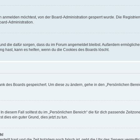
h anmelden möchtest, von der Board-Administration gesperrt wurde. Die Registrie
ard-Administration.
t und die dafür sorgen, dass du im Forum angemeldet bleibst. Außerdem ermögliche
ng hast, kann es helfen, wenn du die Cookies des Boards löscht.
bank des Boards gespeichert. Um diese zu ändern, gehe in den „Persönlichen Bereic
In diesem Fall solltest du im „Persönlichen Bereich“ die für dich passende Zeitzone 
t dies ein guter Grund, dies jetzt zu tun.
h!
estellt hast und die Zeit trotzdem noch falsch ist, geht die Uhr des Servers vermutl