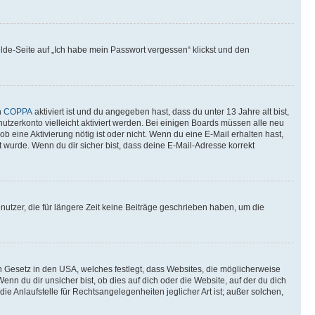
elde-Seite auf „Ich habe mein Passwort vergessen“ klickst und den
n
COPPA
aktiviert ist und du angegeben hast, dass du unter 13 Jahre alt bist,
utzerkonto vielleicht aktiviert werden. Bei einigen Boards müssen alle neu
ob eine Aktivierung nötig ist oder nicht. Wenn du eine E-Mail erhalten hast,
 wurde. Wenn du dir sicher bist, dass deine E-Mail-Adresse korrekt
utzer, die für längere Zeit keine Beiträge geschrieben haben, um die
n Gesetz in den USA, welches festlegt, dass Websites, die möglicherweise
 du dir unsicher bist, ob dies auf dich oder die Website, auf der du dich
ie Anlaufstelle für Rechtsangelegenheiten jeglicher Art ist; außer solchen,