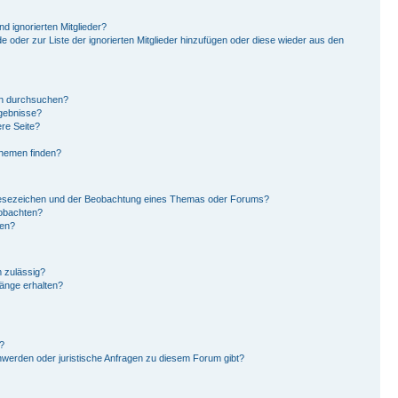
d ignorierten Mitglieder?
de oder zur Liste der ignorierten Mitglieder hinzufügen oder diese wieder aus den
en durchsuchen?
rgebnisse?
re Seite?
Themen finden?
Lesezeichen und der Beobachtung eines Themas oder Forums?
eobachten?
gen?
 zulässig?
hänge erhalten?
?
hwerden oder juristische Anfragen zu diesem Forum gibt?