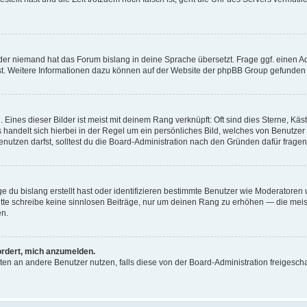
der niemand hat das Forum bislang in deine Sprache übersetzt. Frage ggf. einen Adm
est. Weitere Informationen dazu können auf der Website der phpBB Group gefunden
Eines dieser Bilder ist meist mit deinem Rang verknüpft: Oft sind dies Sterne, Kä
s handelt sich hierbei in der Regel um ein persönliches Bild, welches von Benutzer
utzen darfst, solltest du die Board-Administration nach den Gründen dafür fragen
e du bislang erstellt hast oder identifizieren bestimmte Benutzer wie Moderatore
 Bitte schreibe keine sinnlosen Beiträge, nur um deinen Rang zu erhöhen — die mei
en.
ordert, mich anzumelden.
ichten an andere Benutzer nutzen, falls diese von der Board-Administration freige