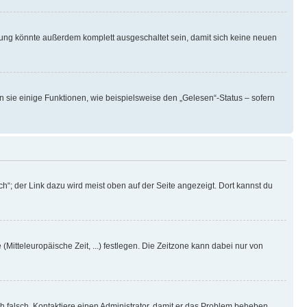
rung könnte außerdem komplett ausgeschaltet sein, damit sich keine neuen
n sie einige Funktionen, wie beispielsweise den „Gelesen“-Status – sofern
h“; der Link dazu wird meist oben auf der Seite angezeigt. Dort kannst du
(Mitteleuropäische Zeit, ...) festlegen. Die Zeitzone kann dabei nur von
ich falsch. Kontaktiere einen Administrator, damit er das Problem beheben