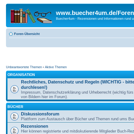
www.buecher4um.de/Foren
Buecher4um - Rezensionen und Informationen rund
Foren-Übersicht
Unbeantwortete Themen
•
Aktive Themen
ORGANISATION
Rechtliches, Datenschutz und Regeln (WICHTIG - bitt
durchlesen!)
Impressum, Datenschutzerklärung und Urheberrecht (wichtig für
von Bildern hier im Forum).
BÜCHER
Diskussionsforum
Plattform zum Austausch über Bücher und Themen rund ums Bu
Rezensionen
Hier können registrierte und mitdiskutierende Mitglieder Buch-Re