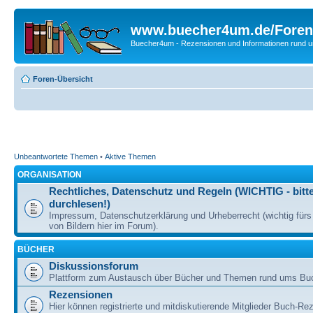
www.buecher4um.de/Foren
Buecher4um - Rezensionen und Informationen rund
Foren-Übersicht
Unbeantwortete Themen
•
Aktive Themen
ORGANISATION
Rechtliches, Datenschutz und Regeln (WICHTIG - bitt
durchlesen!)
Impressum, Datenschutzerklärung und Urheberrecht (wichtig für
von Bildern hier im Forum).
BÜCHER
Diskussionsforum
Plattform zum Austausch über Bücher und Themen rund ums Bu
Rezensionen
Hier können registrierte und mitdiskutierende Mitglieder Buch-Re