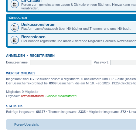
Lit-Chatten
Forum zum gemeinsamen Lesen & Diskutieren von Büchern. Hierzu kann man 
verabreden.
HÖRBÜCHER
Diskussionsforum
Plattform zum Austausch über Hörbücher und Themen rund ums Hörbuch.
Rezensionen
Hier können registrierte und mitdiskutierende Mitglieder Hörbuch-Rezensione
ANMELDEN
•
REGISTRIEREN
Benutzername:
Passwort:
WER IST ONLINE?
Insgesamt sind
117
Besucher online: 0 registrierte, 0 unsichtbare und 117 Gäste (basie
Der Besucherrekord liegt bei
8909
Besuchern, die am Mi 18. Feb 2026, 19:29 gleichzeitig
Mitglieder: 0 Mitglieder
Legende:
Administratoren
,
Globale Moderatoren
STATISTIK
Beiträge insgesamt:
68177
• Themen insgesamt:
2335
• Mitglieder insgesamt:
372
• Unse
Foren-Übersicht