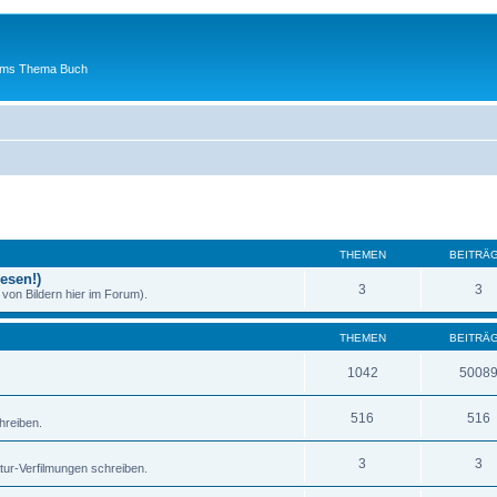
 ums Thema Buch
THEMEN
BEITRÄ
esen!)
3
3
von Bildern hier im Forum).
THEMEN
BEITRÄ
1042
5008
516
516
hreiben.
3
3
atur-Verfilmungen schreiben.