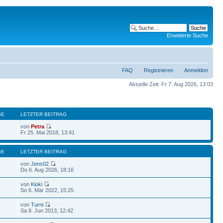
Erweiterte Suche
FAQ
Registrieren
Anmelden
Aktuelle Zeit: Fr 7. Aug 2026, 13:03
GE
LETZTER BEITRAG
von
Petra
Fr 25. Mai 2018, 13:41
GE
LETZTER BEITRAG
von
Jens02
9
Do 6. Aug 2026, 18:16
von
Kioki
So 6. Mär 2022, 15:25
von
Turni
Sa 8. Jun 2013, 12:42