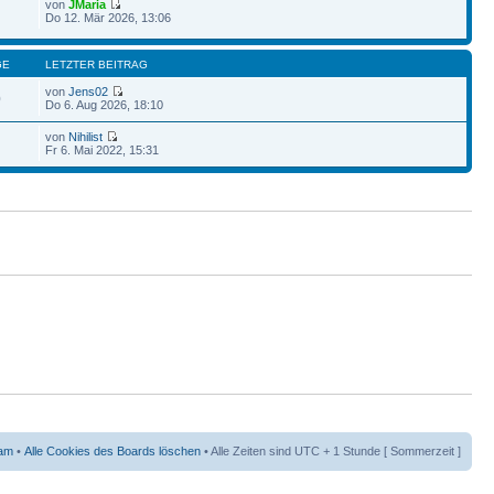
von
JMaria
Do 12. Mär 2026, 13:06
GE
LETZTER BEITRAG
von
Jens02
0
Do 6. Aug 2026, 18:10
von
Nihilist
Fr 6. Mai 2022, 15:31
am
•
Alle Cookies des Boards löschen
• Alle Zeiten sind UTC + 1 Stunde [ Sommerzeit ]