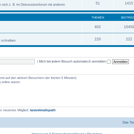
51
1415
sich z. B. im Diskussionsforum mit anderen
THEMEN
BEITRÄ
402
1045
220
222
n schreiben.
|
Mich bei jedem Besuch automatisch anmelden
rend auf den aktiven Besuchern der letzten 5 Minuten)
 online waren.
r neuestes Mitglied:
laravelmailspath
Das Te
Impressum & Datenschutzerklärung
|
Disclaimer