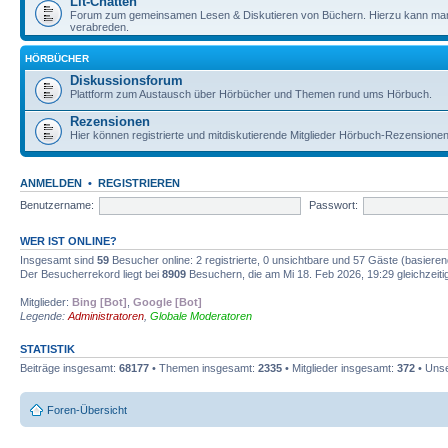
Lit-Chatten
Forum zum gemeinsamen Lesen & Diskutieren von Büchern. Hierzu kann man 
verabreden.
HÖRBÜCHER
Diskussionsforum
Plattform zum Austausch über Hörbücher und Themen rund ums Hörbuch.
Rezensionen
Hier können registrierte und mitdiskutierende Mitglieder Hörbuch-Rezensione
ANMELDEN
•
REGISTRIEREN
Benutzername:
Passwort:
WER IST ONLINE?
Insgesamt sind
59
Besucher online: 2 registrierte, 0 unsichtbare und 57 Gäste (basiere
Der Besucherrekord liegt bei
8909
Besuchern, die am Mi 18. Feb 2026, 19:29 gleichzeitig
Mitglieder:
Bing [Bot]
,
Google [Bot]
Legende:
Administratoren
,
Globale Moderatoren
STATISTIK
Beiträge insgesamt:
68177
• Themen insgesamt:
2335
• Mitglieder insgesamt:
372
• Unse
Foren-Übersicht