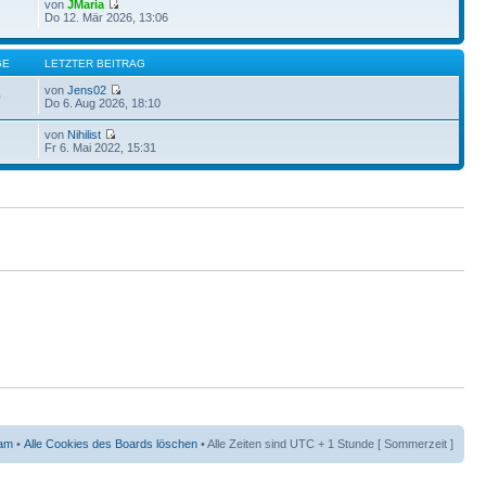
von
JMaria
Do 12. Mär 2026, 13:06
GE
LETZTER BEITRAG
von
Jens02
0
Do 6. Aug 2026, 18:10
von
Nihilist
Fr 6. Mai 2022, 15:31
am
•
Alle Cookies des Boards löschen
• Alle Zeiten sind UTC + 1 Stunde [ Sommerzeit ]