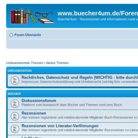
www.buecher4um.de/Foren
Buecher4um - Rezensionen und Informationen rund
Foren-Übersicht
Unbeantwortete Themen
•
Aktive Themen
ORGANISATION
Rechtliches, Datenschutz und Regeln (WICHTIG - bitte durchl
Impressum, Datenschutzerklärung und Urheberrecht (wichtig fürs verwenden 
BÜCHER
Diskussionsforum
Plattform zum Austausch über Bücher und Themen rund ums Buch.
Rezensionen
Hier können registrierte und mitdiskutierende Mitglieder Buch-Rezensionen sc
Rezensionen von Literatur-Verfilmungen
Hier können registrierte und mitdiskutierende Mitglieder Rezensionen zu Liter