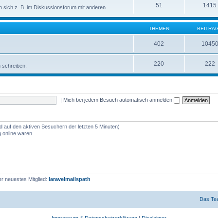
51
1415
sich z. B. im Diskussionsforum mit anderen
THEMEN
BEITRÄ
402
1045
220
222
n schreiben.
|
Mich bei jedem Besuch automatisch anmelden
nd auf den aktiven Besuchern der letzten 5 Minuten)
 online waren.
r neuestes Mitglied:
laravelmailspath
Das Te
Impressum & Datenschutzerklärung
|
Disclaimer