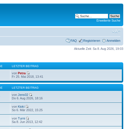
Erweiterte Suche
FAQ
Registrieren
Anmelden
Aktuelle Zeit: Sa 8. Aug 2026, 19:03
GE
LETZTER BEITRAG
von
Petra
Fr 25. Mai 2018, 13:41
GE
LETZTER BEITRAG
von
Jens02
9
Do 6. Aug 2026, 18:16
von
Kioki
So 6. Mär 2022, 15:25
von
Turni
Sa 8. Jun 2013, 12:42