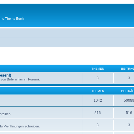
 ums Thema Buch
THEMEN
BEITRÄ
esen!)
3
3
von Bildern hier im Forum).
THEMEN
BEITRÄ
1042
5008
516
516
hreiben.
3
3
atur-Verfilmungen schreiben.