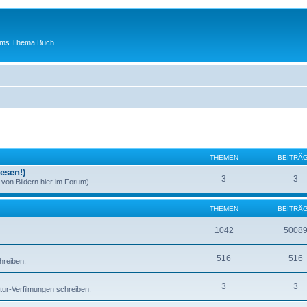
 ums Thema Buch
THEMEN
BEITRÄ
esen!)
3
3
von Bildern hier im Forum).
THEMEN
BEITRÄ
1042
5008
516
516
hreiben.
3
3
atur-Verfilmungen schreiben.