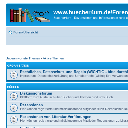
www.buecher4um.de/Foren
Buecher4um - Rezensionen und Informationen rund
Foren-Übersicht
Unbeantwortete Themen
•
Aktive Themen
ORGANISATION
Rechtliches, Datenschutz und Regeln (WICHTIG - bitte durchl
Impressum, Datenschutzerklärung und Urheberrecht (wichtig fürs verwenden 
BÜCHER
Diskussionsforum
Plattform zum Austausch über Bücher und Themen rund ums Buch.
Rezensionen
Hier können registrierte und mitdiskutierende Mitglieder Buch-Rezensionen sc
Rezensionen von Literatur-Verfilmungen
Hier können registrierte und mitdiskutierende Mitglieder Rezensionen zu Liter