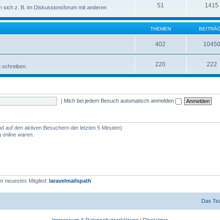
51
1415
sich z. B. im Diskussionsforum mit anderen
THEMEN
BEITRÄ
402
1045
220
222
n schreiben.
|
Mich bei jedem Besuch automatisch anmelden
nd auf den aktiven Besuchern der letzten 5 Minuten)
 online waren.
r neuestes Mitglied:
laravelmailspath
Das Te
Impressum & Datenschutzerklärung
|
Disclaimer