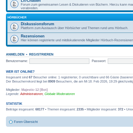
Lit-Chatten
Forum zum gemeinsamen Lesen & Diskutieren von Büchern. Hierzu kann man 
verabreden.
HÖRBÜCHER
Diskussionsforum
Plattform zum Austausch über Hörbücher und Themen rund ums Hörbuch.
Rezensionen
Hier können registrierte und mitdiskutierende Mitglieder Hörbuch-Rezensione
ANMELDEN
•
REGISTRIEREN
Benutzername:
Passwort:
WER IST ONLINE?
Insgesamt sind
67
Besucher online: 1 registrierter, 0 unsichtbare und 66 Gäste (basiere
Der Besucherrekord liegt bei
8909
Besuchern, die am Mi 18. Feb 2026, 19:29 gleichzeitig
Mitglieder:
Majestic-12 [Bot]
Legende:
Administratoren
,
Globale Moderatoren
STATISTIK
Beiträge insgesamt:
68177
• Themen insgesamt:
2335
• Mitglieder insgesamt:
372
• Unse
Foren-Übersicht