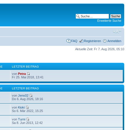
Erweiterte Suche
FAQ
Registrieren
Anmelden
Aktuelle Zeit: Fr 7. Aug 2026, 05:10
GE
LETZTER BEITRAG
von
Petra
Fr 25. Mai 2018, 13:41
GE
LETZTER BEITRAG
von
Jens02
9
Do 6. Aug 2026, 18:16
von
Kioki
So 6. Mär 2022, 15:25
von
Turni
Sa 8. Jun 2013, 12:42