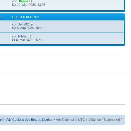
von
JMaria
Do 12. Mär 2026, 13:06
GE
LETZTER BEITRAG
von
Jens02
0
Do 6. Aug 2026, 18:10
von
Nihilist
Fr 6. Mai 2022, 15:31
am
•
Alle Cookies des Boards löschen
• Alle Zeiten sind UTC + 1 Stunde [ Sommerzeit ]