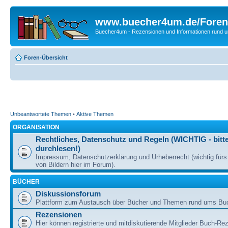
www.buecher4um.de/Foren
Buecher4um - Rezensionen und Informationen rund
Foren-Übersicht
Unbeantwortete Themen
•
Aktive Themen
ORGANISATION
Rechtliches, Datenschutz und Regeln (WICHTIG - bitt
durchlesen!)
Impressum, Datenschutzerklärung und Urheberrecht (wichtig für
von Bildern hier im Forum).
BÜCHER
Diskussionsforum
Plattform zum Austausch über Bücher und Themen rund ums Bu
Rezensionen
Hier können registrierte und mitdiskutierende Mitglieder Buch-Re