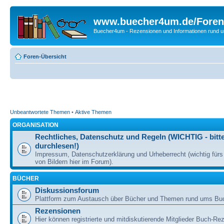
www.buecher4um.de/Foren
Buecher4um - Rezensionen und Informationen rund
Foren-Übersicht
Unbeantwortete Themen
•
Aktive Themen
ORGANISATION
Rechtliches, Datenschutz und Regeln (WICHTIG - bitt
durchlesen!)
Impressum, Datenschutzerklärung und Urheberrecht (wichtig für
von Bildern hier im Forum).
BÜCHER
Diskussionsforum
Plattform zum Austausch über Bücher und Themen rund ums Bu
Rezensionen
Hier können registrierte und mitdiskutierende Mitglieder Buch-Re