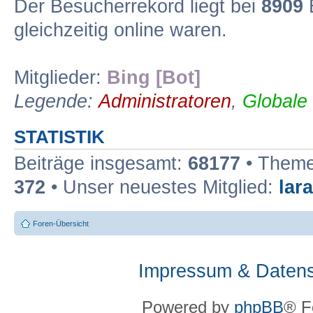
Der Besucherrekord liegt bei
8909
B
gleichzeitig online waren.
Mitglieder:
Bing [Bot]
Legende:
Administratoren
,
Globale
STATISTIK
Beiträge insgesamt:
68177
• Theme
372
• Unser neuestes Mitglied:
lar
Foren-Übersicht
Impressum & Datens
Powered by
phpBB
® F