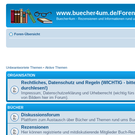
www.buecher4um.de/Foren
Buecher4um - Rezensionen und Informationen rund
Foren-Übersicht
Unbeantwortete Themen
•
Aktive Themen
ORGANISATION
Rechtliches, Datenschutz und Regeln (WICHTIG - bitt
durchlesen!)
Impressum, Datenschutzerklärung und Urheberrecht (wichtig für
von Bildern hier im Forum).
BÜCHER
Diskussionsforum
Plattform zum Austausch über Bücher und Themen rund ums Bu
Rezensionen
Hier können registrierte und mitdiskutierende Mitglieder Buch-Re