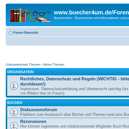
www.buecher4um.de/Foren
Buecher4um - Rezensionen und Informationen rund
Foren-Übersicht
Unbeantwortete Themen
•
Aktive Themen
ORGANISATION
Rechtliches, Datenschutz und Regeln (WICHTIG - bitt
durchlesen!)
Impressum, Datenschutzerklärung und Urheberrecht (wichtig für
von Bildern hier im Forum).
BÜCHER
Diskussionsforum
Plattform zum Austausch über Bücher und Themen rund ums Bu
Rezensionen
Hier können registrierte und mitdiskutierende Mitglieder Buch-Re