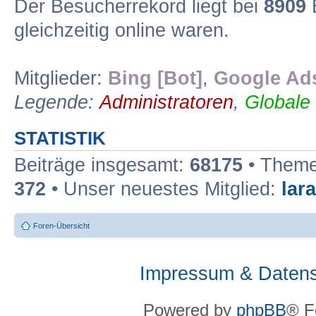
Der Besucherrekord liegt bei
8909
B
gleichzeitig online waren.
Mitglieder:
Bing [Bot]
,
Google Ads
Legende:
Administratoren
,
Globale
STATISTIK
Beiträge insgesamt:
68175
• Theme
372
• Unser neuestes Mitglied:
lar
Foren-Übersicht
Impressum & Datens
Powered by
phpBB
® F