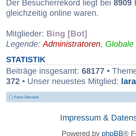
Der Besucherrekord liegt bei
8909
B
gleichzeitig online waren.
Mitglieder:
Bing [Bot]
Legende:
Administratoren
,
Globale
STATISTIK
Beiträge insgesamt:
68177
• Theme
372
• Unser neuestes Mitglied:
lar
Foren-Übersicht
Impressum & Datens
Powered by
phpBB
® F