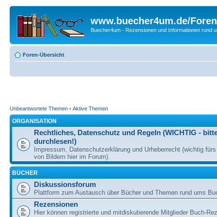
www.buecher4um.de/Foren
Buecher4um - Rezensionen und Informationen rund
Foren-Übersicht
Unbeantwortete Themen
•
Aktive Themen
ORGANISATION
Rechtliches, Datenschutz und Regeln (WICHTIG - bitt
durchlesen!)
Impressum, Datenschutzerklärung und Urheberrecht (wichtig für
von Bildern hier im Forum).
BÜCHER
Diskussionsforum
Plattform zum Austausch über Bücher und Themen rund ums Bu
Rezensionen
Hier können registrierte und mitdiskutierende Mitglieder Buch-Re