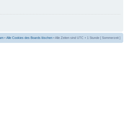
am
•
Alle Cookies des Boards löschen
• Alle Zeiten sind UTC + 1 Stunde [ Sommerzeit ]