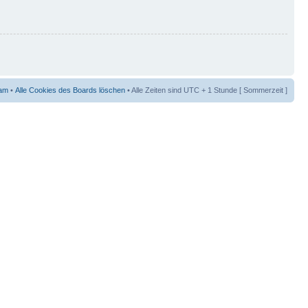
am
•
Alle Cookies des Boards löschen
• Alle Zeiten sind UTC + 1 Stunde [ Sommerzeit ]