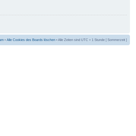
am
•
Alle Cookies des Boards löschen
• Alle Zeiten sind UTC + 1 Stunde [ Sommerzeit ]