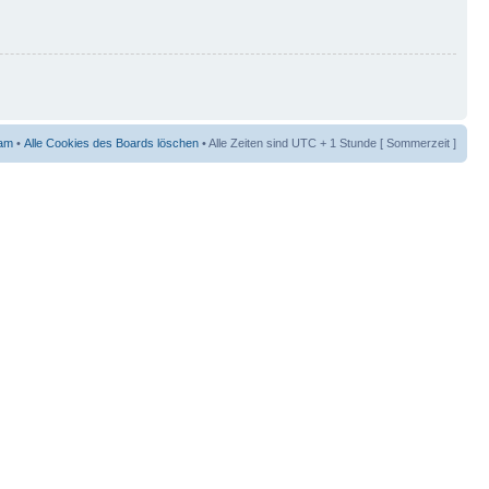
am
•
Alle Cookies des Boards löschen
• Alle Zeiten sind UTC + 1 Stunde [ Sommerzeit ]