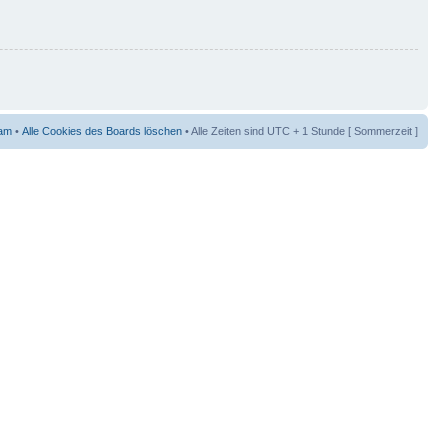
am
•
Alle Cookies des Boards löschen
• Alle Zeiten sind UTC + 1 Stunde [ Sommerzeit ]