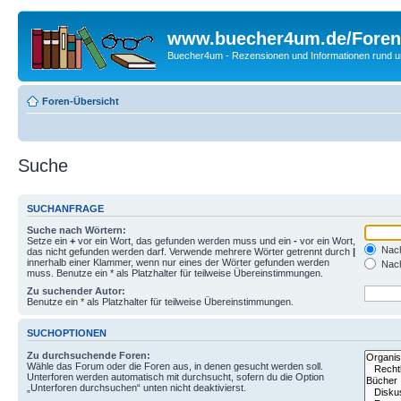
www.buecher4um.de/Foren
Buecher4um - Rezensionen und Informationen rund
Foren-Übersicht
Suche
SUCHANFRAGE
Suche nach Wörtern:
Setze ein
+
vor ein Wort, das gefunden werden muss und ein
-
vor ein Wort,
Nach
das nicht gefunden werden darf. Verwende mehrere Wörter getrennt durch
|
innerhalb einer Klammer, wenn nur eines der Wörter gefunden werden
Nach
muss. Benutze ein * als Platzhalter für teilweise Übereinstimmungen.
Zu suchender Autor:
Benutze ein * als Platzhalter für teilweise Übereinstimmungen.
SUCHOPTIONEN
Zu durchsuchende Foren:
Wähle das Forum oder die Foren aus, in denen gesucht werden soll.
Unterforen werden automatisch mit durchsucht, sofern du die Option
„Unterforen durchsuchen“ unten nicht deaktivierst.