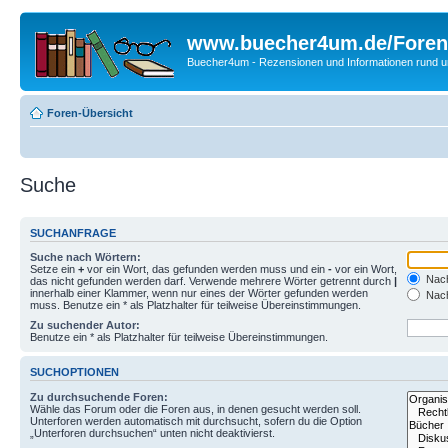
www.buecher4um.de/Foren
Buecher4um - Rezensionen und Informationen rund
Foren-Übersicht
Suche
SUCHANFRAGE
Suche nach Wörtern:
Setze ein
+
vor ein Wort, das gefunden werden muss und ein
-
vor ein Wort,
Nach
das nicht gefunden werden darf. Verwende mehrere Wörter getrennt durch
|
innerhalb einer Klammer, wenn nur eines der Wörter gefunden werden
Nach
muss. Benutze ein * als Platzhalter für teilweise Übereinstimmungen.
Zu suchender Autor:
Benutze ein * als Platzhalter für teilweise Übereinstimmungen.
SUCHOPTIONEN
Zu durchsuchende Foren:
Wähle das Forum oder die Foren aus, in denen gesucht werden soll.
Unterforen werden automatisch mit durchsucht, sofern du die Option
„Unterforen durchsuchen“ unten nicht deaktivierst.