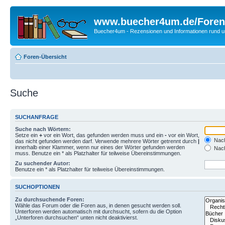
www.buecher4um.de/Foren
Buecher4um - Rezensionen und Informationen rund
Foren-Übersicht
Suche
SUCHANFRAGE
Suche nach Wörtern:
Setze ein
+
vor ein Wort, das gefunden werden muss und ein
-
vor ein Wort,
Nach
das nicht gefunden werden darf. Verwende mehrere Wörter getrennt durch
|
innerhalb einer Klammer, wenn nur eines der Wörter gefunden werden
Nach
muss. Benutze ein * als Platzhalter für teilweise Übereinstimmungen.
Zu suchender Autor:
Benutze ein * als Platzhalter für teilweise Übereinstimmungen.
SUCHOPTIONEN
Zu durchsuchende Foren:
Wähle das Forum oder die Foren aus, in denen gesucht werden soll.
Unterforen werden automatisch mit durchsucht, sofern du die Option
„Unterforen durchsuchen“ unten nicht deaktivierst.