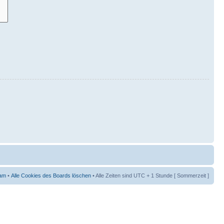
am
•
Alle Cookies des Boards löschen
• Alle Zeiten sind UTC + 1 Stunde [ Sommerzeit ]