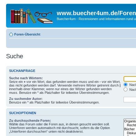
www.buecher4um.de/Foren
Buecher4um - Rezensionen und Informationen rund
Foren-Übersicht
Suche
SUCHANFRAGE
Suche nach Wörtern:
Setze ein
+
vor ein Wort, das gefunden werden muss und ein
-
vor ein Wort,
Nach
das nicht gefunden werden darf. Verwende mehrere Wörter getrennt durch
|
innerhalb einer Klammer, wenn nur eines der Wörter gefunden werden
Nach
muss. Benutze ein * als Platzhalter für teilweise Übereinstimmungen.
Zu suchender Autor:
Benutze ein * als Platzhalter für teilweise Übereinstimmungen.
SUCHOPTIONEN
Zu durchsuchende Foren:
Wähle das Forum oder die Foren aus, in denen gesucht werden soll.
Unterforen werden automatisch mit durchsucht, sofern du die Option
„Unterforen durchsuchen“ unten nicht deaktivierst.