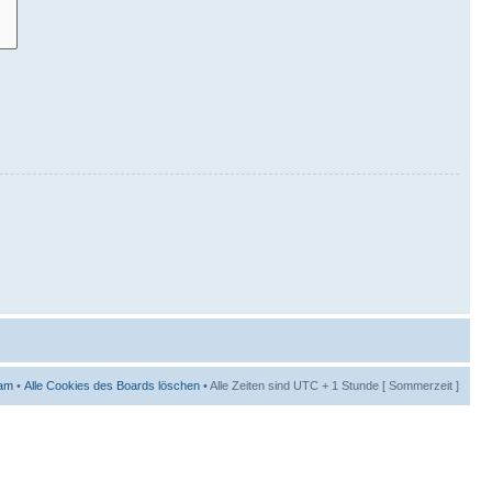
am
•
Alle Cookies des Boards löschen
• Alle Zeiten sind UTC + 1 Stunde [ Sommerzeit ]