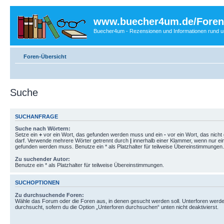
www.buecher4um.de/Foren
Buecher4um - Rezensionen und Informationen rund
Foren-Übersicht
Suche
SUCHANFRAGE
Suche nach Wörtern:
Setze ein
+
vor ein Wort, das gefunden werden muss und ein
-
vor ein Wort, das nich
darf. Verwende mehrere Wörter getrennt durch
|
innerhalb einer Klammer, wenn nur ei
gefunden werden muss. Benutze ein * als Platzhalter für teilweise Übereinstimmungen.
Zu suchender Autor:
Benutze ein * als Platzhalter für teilweise Übereinstimmungen.
SUCHOPTIONEN
Zu durchsuchende Foren:
Wähle das Forum oder die Foren aus, in denen gesucht werden soll. Unterforen werde
durchsucht, sofern du die Option „Unterforen durchsuchen“ unten nicht deaktivierst.