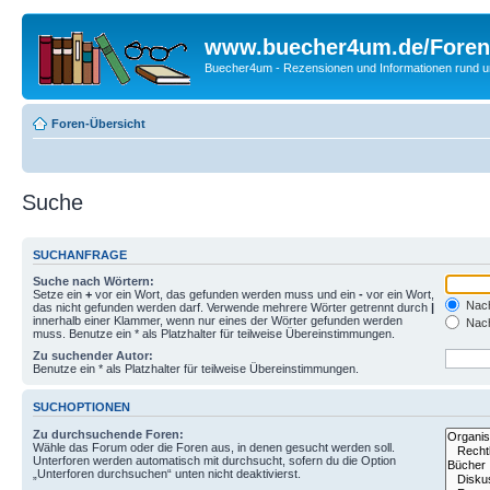
www.buecher4um.de/Foren
Buecher4um - Rezensionen und Informationen rund
Foren-Übersicht
Suche
SUCHANFRAGE
Suche nach Wörtern:
Setze ein
+
vor ein Wort, das gefunden werden muss und ein
-
vor ein Wort,
Nach
das nicht gefunden werden darf. Verwende mehrere Wörter getrennt durch
|
innerhalb einer Klammer, wenn nur eines der Wörter gefunden werden
Nach
muss. Benutze ein * als Platzhalter für teilweise Übereinstimmungen.
Zu suchender Autor:
Benutze ein * als Platzhalter für teilweise Übereinstimmungen.
SUCHOPTIONEN
Zu durchsuchende Foren:
Wähle das Forum oder die Foren aus, in denen gesucht werden soll.
Unterforen werden automatisch mit durchsucht, sofern du die Option
„Unterforen durchsuchen“ unten nicht deaktivierst.