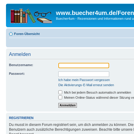
www.buecher4um.de/Foren
Buecher4um - Rezensionen und Informationen rund
Foren-Übersicht
Anmelden
Benutzername:
Passwort:
Ich habe mein Passwort vergessen
Die Aktivierungs-E-Mail erneut senden
Mich bei jedem Besuch automatisch anmelden
Meinen Online-Status während dieser Sitzung v
REGISTRIEREN
Du musst in diesem Forum registriert sein, um dich anmelden zu können. Die R
Benutzern auch zusätzliche Berechtigungen zuweisen. Beachte bitte unsere 