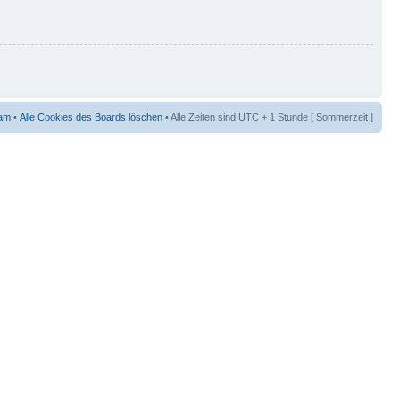
am
•
Alle Cookies des Boards löschen
• Alle Zeiten sind UTC + 1 Stunde [ Sommerzeit ]