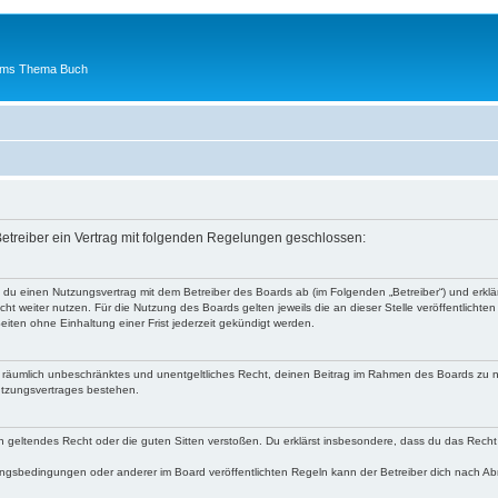
 ums Thema Buch
etreiber ein Vertrag mit folgenden Regelungen geschlossen:
t du einen Nutzungsvertrag mit dem Betreiber des Boards ab (im Folgenden „Betreiber“) und erk
ht weiter nutzen. Für die Nutzung des Boards gelten jeweils die an dieser Stelle veröffentlichte
iten ohne Einhaltung einer Frist jederzeit gekündigt werden.
 und räumlich unbeschränktes und unentgeltliches Recht, deinen Beitrag im Rahmen des Boards zu 
utzungsvertrages bestehen.
egen geltendes Recht oder die guten Sitten verstoßen. Du erklärst insbesondere, dass du das Recht
ngsbedingungen oder anderer im Board veröffentlichten Regeln kann der Betreiber dich nach A