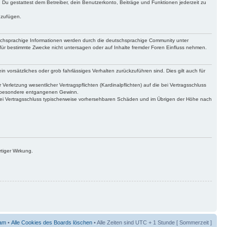
t. Du gestattest dem Betreiber, dein Benutzerkonto, Beiträge und Funktionen jederzeit zu
uzufügen.
tschsprachige Informationen werden durch die deutschsprachige Community unter
für bestimmte Zwecke nicht untersagen oder auf Inhalte fremder Foren Einfluss nehmen.
n vorsätzliches oder grob fahrlässiges Verhalten zurückzuführen sind. Dies gilt auch für
letzung wesentlicher Vertragspflichten (Kardinalpflichten) auf die bei Vertragsschluss
insbesondere entgangenen Gewinn.
bei Vertragsschluss typischerweise vorhersehbaren Schäden und im Übrigen der Höhe nach
tiger Wirkung.
am
•
Alle Cookies des Boards löschen
• Alle Zeiten sind UTC + 1 Stunde [ Sommerzeit ]