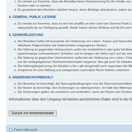
Du nimmst zur Kenntnis, dass der Betreiber keine Verantwortung für die Inhalte von 
löschen oder zu sperren.
Du gestattest dem Betreiber darüber hinaus, deine Beiträge abzuändern, sofern si
4. GENERAL PUBLIC LICENSE
Du nimmst zur Kenntnis, dass es sich bei phpBB um eine unter der General Public
www.phpbb.de zur Verfügung gestellt. Beide haben keinen Einfluss auf die Art und
5. GEWÄHRLEISTUNG
Der Betreiber haftet mit Ausnahme der Verletzung von Leben, Körper und Gesundheit u
mittelbare Folgeschäden wie insbesondere entgangenen Gewinn.
Die Haftung ist gegenüber Verbrauchern außer bei vorsätzlichem oder grob fahrläss
typischerweise vorhersehbaren Schäden und im übrigen der Höhe nach auf die vert
Die Haftung ist gegenüber Unternehmern außer bei der Verletzung von Leben, Körp
auf die vertragstypischen Durchschnittsschäden begrenzt. Dies gilt auch für mitt
Die Haftungsbegrenzung der Absätze a bis c gilt sinngemäß auch zugunsten der Mita
Ansprüche für eine Haftung aus zwingendem nationalem Recht bleiben unberührt.
6. ÄNDERUNGSVORBEHALT
Der Betreiber ist berechtigt, die Nutzungsbedingungen und die Datenschutzrichtlinie
Der Nutzer ist berechtigt, den Änderungen zu widersprechen. Im Falle des Widerspr
Die Änderungen gelten als anerkannt und verbindlich, wenn der Nutzer den Änder
Informationen über den Umgang mit deinen persönlichen Daten sind in der Da
Zurück zur Anmeldemaske
Foren-Übersicht