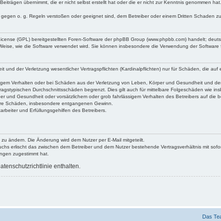
Beiträgen übernimmt, die er nicht selbst erstellt hat oder die er nicht zur Kenntnis genommen ha
e gegen o. g. Regeln verstoßen oder geeignet sind, dem Betreiber oder einem Dritten Schaden z
 License (GPL) bereitgestellten Foren-Software der phpBB Group (www.phpbb.com) handelt; deu
 Weise, wie die Software verwendet wird. Sie können insbesondere die Verwendung der Software 
nd der Verletzung wesentlicher Vertragspflichten (Kardinalpflichten) nur für Schäden, die auf ei
igem Verhalten oder bei Schäden aus der Verletzung von Leben, Körper und Gesundheit und der Ver
ragstypischen Durchschnittsschäden begrenzt. Dies gilt auch für mittelbare Folgeschäden wie 
er und Gesundheit oder vorsätzlichem oder grob fahrlässigem Verhalten des Betreibers auf die 
elbare Schäden, insbesondere entgangenen Gewinn.
rbeiter und Erfüllungsgehilfen des Betreibers.
 zu ändern. Die Änderung wird dem Nutzer per E-Mail mitgeteilt.
uchs erlischt das zwischen dem Betreiber und dem Nutzer bestehende Vertragsverhältnis mit sofor
ungen zugestimmt hat.
tenschutzrichtlinie enthalten.
Das Te