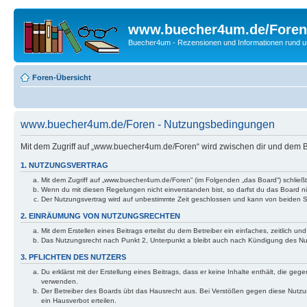
www.buecher4um.de/Foren
Buecher4um - Rezensionen und Informationen rund
Foren-Übersicht
www.buecher4um.de/Foren - Nutzungsbedingungen
Mit dem Zugriff auf „www.buecher4um.de/Foren“ wird zwischen dir und dem B
1. NUTZUNGSVERTRAG
Mit dem Zugriff auf „www.buecher4um.de/Foren“ (im Folgenden „das Board“) schließ
Wenn du mit diesen Regelungen nicht einverstanden bist, so darfst du das Board nic
Der Nutzungsvertrag wird auf unbestimmte Zeit geschlossen und kann von beiden Se
2. EINRÄUMUNG VON NUTZUNGSRECHTEN
Mit dem Erstellen eines Beitrags erteilst du dem Betreiber ein einfaches, zeitlich
Das Nutzungsrecht nach Punkt 2, Unterpunkt a bleibt auch nach Kündigung des N
3. PFLICHTEN DES NUTZERS
Du erklärst mit der Erstellung eines Beitrags, dass er keine Inhalte enthält, die g
verwenden.
Der Betreiber des Boards übt das Hausrecht aus. Bei Verstößen gegen diese Nutzu
ein Hausverbot erteilen.