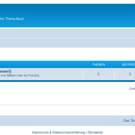
 ums Thema Buch
THEMEN
BEITRÄ
esen!)
3
3
von Bildern hier im Forum).
Geh
Das Te
Impressum & Datenschutzerklärung
|
Disclaimer