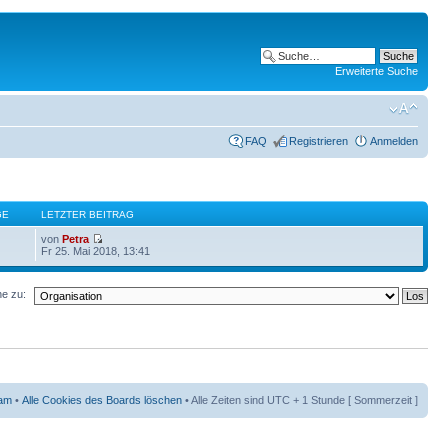
Erweiterte Suche
FAQ
Registrieren
Anmelden
GE
LETZTER BEITRAG
von
Petra
Fr 25. Mai 2018, 13:41
e zu:
am
•
Alle Cookies des Boards löschen
• Alle Zeiten sind UTC + 1 Stunde [ Sommerzeit ]