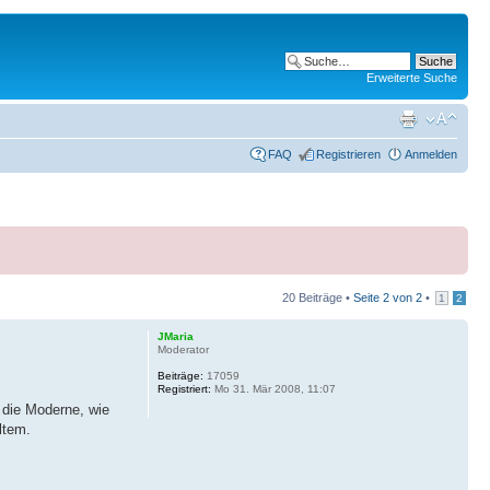
Erweiterte Suche
FAQ
Registrieren
Anmelden
20 Beiträge •
Seite
2
von
2
•
1
2
JMaria
Moderator
Beiträge:
17059
Registriert:
Mo 31. Mär 2008, 11:07
n die Moderne, wie
ltem.