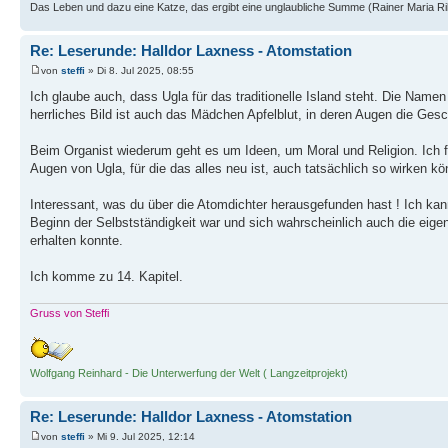
Das Leben und dazu eine Katze, das ergibt eine unglaubliche Summe (Rainer Maria Ri
Re: Leserunde: Halldor Laxness - Atomstation
von
steffi
» Di 8. Jul 2025, 08:55
Ich glaube auch, dass Ugla für das traditionelle Island steht. Die Namen 
herrliches Bild ist auch das Mädchen Apfelblut, in deren Augen die Ge
Beim Organist wiederum geht es um Ideen, um Moral und Religion. Ich f
Augen von Ugla, für die das alles neu ist, auch tatsächlich so wirken kö
Interessant, was du über die Atomdichter herausgefunden hast ! Ich ka
Beginn der Selbstständigkeit war und sich wahrscheinlich auch die eig
erhalten konnte.
Ich komme zu 14. Kapitel.
Gruss von Steffi
Wolfgang Reinhard - Die Unterwerfung der Welt ( Langzeitprojekt)
Re: Leserunde: Halldor Laxness - Atomstation
von
steffi
» Mi 9. Jul 2025, 12:14