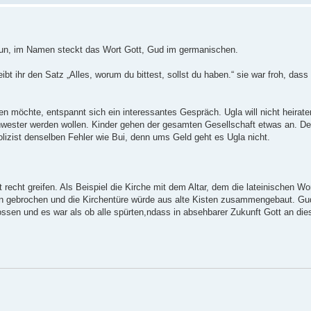
un, im Namen steckt das Wort Gott, Gud im germanischen.
t ihr den Satz „Alles, worum du bittest, sollst du haben.“ sie war froh, dass
en möchte, entspannt sich ein interessantes Gespräch. Ugla will nicht heiraten
ester werden wollen. Kinder gehen der gesamten Gesellschaft etwas an. Der P
lizist denselben Fehler wie Bui, denn ums Geld geht es Ugla nicht.
echt greifen. Als Beispiel die Kirche mit dem Altar, dem die lateinischen Wo
ellen gebrochen und die Kirchentüre würde aus alte Kisten zusammengebaut. G
lossen und es war als ob alle spürten,ndass in absehbarer Zukunft Gott an di