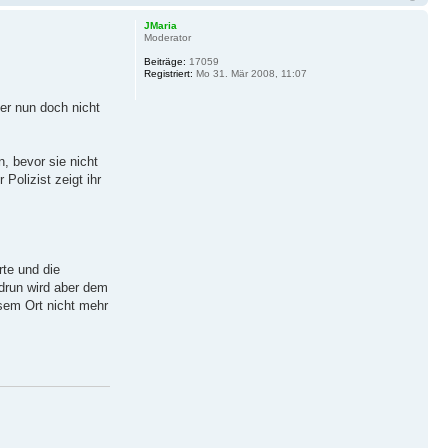
JMaria
Moderator
Beiträge:
17059
Registriert:
Mo 31. Mär 2008, 11:07
 er nun doch nicht
, bevor sie nicht
olizist zeigt ihr
rte und die
udrun wird aber dem
esem Ort nicht mehr