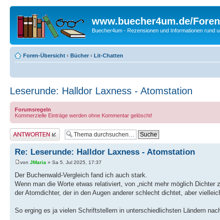
www.buecher4um.de/Foren
Buecher4um - Rezensionen und Informationen rund
Foren-Übersicht
‹
Bücher
‹
Lit-Chatten
Leserunde: Halldor Laxness - Atomstation
Forumsregeln
Kommerzielle Einträge werden ohne Kommentar gelöscht!
Antwort erstellen
Re: Leserunde: Halldor Laxness - Atomstation
von
JMaria
» Sa 5. Jul 2025, 17:37
Der Buchenwald-Vergleich fand ich auch stark.
Wenn man die Worte etwas relativiert, von „nicht mehr möglich Dichter z
der Atomdichter, der in den Augen anderer schlecht dichtet, aber viellei
So erging es ja vielen Schriftstellern in unterschiedlichsten Ländern n