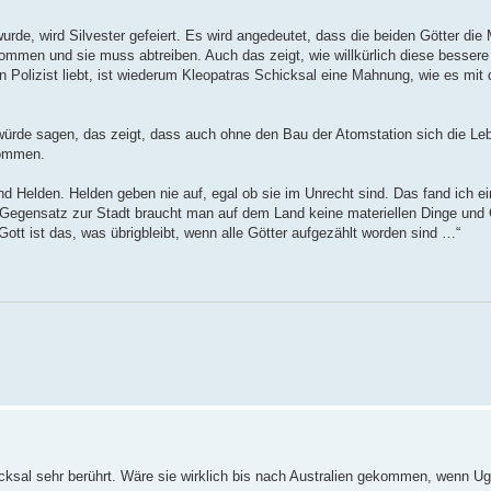
urde, wird Silvester gefeiert. Es wird angedeutet, dass die beiden Götter die
lkommen und sie muss abtreiben. Auch das zeigt, wie willkürlich diese bessere
n Polizist liebt, ist wiederum Kleopatras Schicksal eine Mahnung, wie es mit
h würde sagen, das zeigt, dass auch ohne den Bau der Atomstation sich die L
kommen.
d Helden. Helden geben nie auf, egal ob sie im Unrecht sind. Das fand ich ei
Gegensatz zur Stadt braucht man auf dem Land keine materiellen Dinge und 
Gott ist das, was übrigbleibt, wenn alle Götter aufgezählt worden sind …“
cksal sehr berührt. Wäre sie wirklich bis nach Australien gekommen, wenn Ug