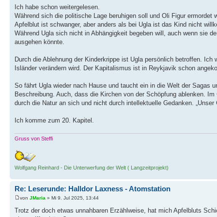
Ich habe schon weitergelesen.
Während sich die politische Lage beruhigen soll und Oli Figur ermordet w
Apfelblut ist schwanger, aber anders als bei Ugla ist das Kind nicht wil
Während Ugla sich nicht in Abhängigkeit begeben will, auch wenn sie de
ausgehen könnte.
Durch die Ablehnung der Kinderkrippe ist Ugla persönlich betroffen. Ic
Isländer verändern wird. Der Kapitalismus ist in Reykjavik schon ange
So fährt Ugla wieder nach Hause und taucht ein in die Welt der Sagas un
Beschreibung. Auch, dass die Kirchen von der Schöpfung ablenken. Im 
durch die Natur an sich und nicht durch intellektuelle Gedanken. „Unser 
Ich komme zum 20. Kapitel.
Gruss von Steffi
Wolfgang Reinhard - Die Unterwerfung der Welt ( Langzeitprojekt)
Re: Leserunde: Halldor Laxness - Atomstation
von
JMaria
» Mi 9. Jul 2025, 13:44
Trotz der doch etwas unnahbaren Erzählweise, hat mich Apfelbluts Schi