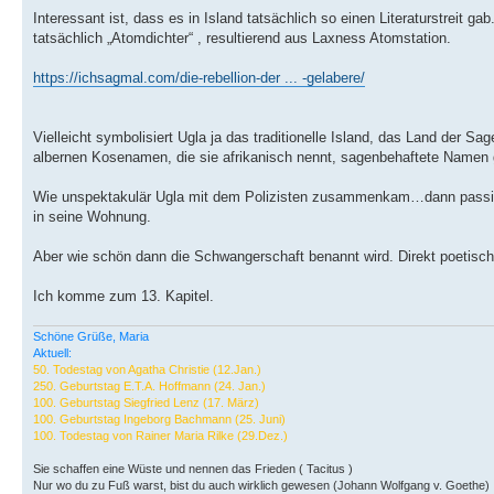
Interessant ist, dass es in Island tatsächlich so einen Literaturstreit 
tatsächlich „Atomdichter“ , resultierend aus Laxness Atomstation.
https://ichsagmal.com/die-rebellion-der ... -gelabere/
Vielleicht symbolisiert Ugla ja das traditionelle Island, das Land der S
albernen Kosenamen, die sie afrikanisch nennt, sagenbehaftete Namen gi
Wie unspektakulär Ugla mit dem Polizisten zusammenkam…dann passierte
in seine Wohnung.
Aber wie schön dann die Schwangerschaft benannt wird. Direkt poetisc
Ich komme zum 13. Kapitel.
Schöne Grüße, Maria
Aktuell:
50. Todestag von Agatha Christie (12.Jan.)
250. Geburtstag E.T.A. Hoffmann (24. Jan.)
100. Geburtstag Siegfried Lenz (17. März)
100. Geburtstag Ingeborg Bachmann (25. Juni)
100. Todestag von Rainer Maria Rilke (29.Dez.)
Sie schaffen eine Wüste und nennen das Frieden ( Tacitus )
Nur wo du zu Fuß warst, bist du auch wirklich gewesen (Johann Wolfgang v. Goethe)