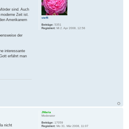
 Mörder sind. Auch
 moderne Zeit ist.
steffi
 den Amerikanern
Beiträge:
5351
Registriert:
Mi 2. Apr 2008, 12:56
ebensweise der
ne interessante
Gott erfährt man
JMaria
Moderator
Beiträge:
17059
la nicht
Registriert:
Mo 31. Mär 2008, 11:07