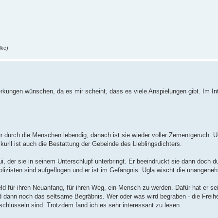
lke)
rkungen wünschen, da es mir scheint, dass es viele Anspielungen gibt. Im In
ur durch die Menschen lebendig, danach ist sie wieder voller Zementgeruch. Ug
uril ist auch die Bestattung der Gebeinde des Lieblingsdichters.
ui, der sie in seinem Unterschlupf unterbringt. Er beeindruckt sie dann doch 
olizisten sind aufgeflogen und er ist im Gefängnis. Ugla wischt die unangen
ld für ihren Neuanfang, für ihren Weg, ein Mensch zu werden. Dafür hat er se
 dann noch das seltsame Begräbnis. Wer oder was wird begraben - die Freihei
schlüsseln sind. Trotzdem fand ich es sehr interessant zu lesen.