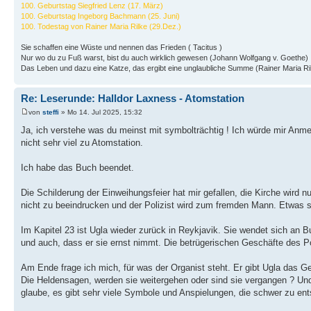
100. Geburtstag Siegfried Lenz (17. März)
100. Geburtstag Ingeborg Bachmann (25. Juni)
100. Todestag von Rainer Maria Rilke (29.Dez.)
Sie schaffen eine Wüste und nennen das Frieden ( Tacitus )
Nur wo du zu Fuß warst, bist du auch wirklich gewesen (Johann Wolfgang v. Goethe)
Das Leben und dazu eine Katze, das ergibt eine unglaubliche Summe (Rainer Maria Ri
Re: Leserunde: Halldor Laxness - Atomstation
von
steffi
» Mo 14. Jul 2025, 15:32
Ja, ich verstehe was du meinst mit symbolträchtig ! Ich würde mir Anme
nicht sehr viel zu Atomstation.
Ich habe das Buch beendet.
Die Schilderung der Einweihungsfeier hat mir gefallen, die Kirche wird n
nicht zu beeindrucken und der Polizist wird zum fremden Mann. Etwas sk
Im Kapitel 23 ist Ugla wieder zurück in Reykjavik. Sie wendet sich an B
und auch, dass er sie ernst nimmt. Die betrügerischen Geschäfte des P
Am Ende frage ich mich, für was der Organist steht. Er gibt Ugla das Ge
Die Heldensagen, werden sie weitergehen oder sind sie vergangen ? Und
glaube, es gibt sehr viele Symbole und Anspielungen, die schwer zu ent