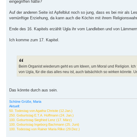
eingegriffen hätte?
Auf der anderen Seite ist Apfelblut noch so jung, dass es bei mir als Les
vernünftige Erziehung, da kann auch die Köchin mit ihrem Religionswah
Ende des 16. Kapitels erzählt Ugla ihr vom Landleben und von Lämmern,
Ich komme zum 17. Kapitel.
Beim Organist wiederum geht es um Ideen, um Moral und Religion. Ich f
von Ugla, für die das alles neu ist, auch tatsächlich so wirken könnte. U
Das könnte durch aus sein.
Schöne Grüße, Maria
Aktuell:
50. Todestag von Agatha Christie (12.Jan.)
250. Geburtstag E.T.A. Hoffmann (24. Jan.)
100. Geburtstag Siegfried Lenz (17. März)
100. Geburtstag Ingeborg Bachmann (25. Juni)
100. Todestag von Rainer Maria Rilke (29.Dez.)