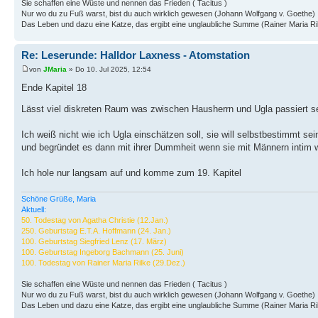
Sie schaffen eine Wüste und nennen das Frieden ( Tacitus )
Nur wo du zu Fuß warst, bist du auch wirklich gewesen (Johann Wolfgang v. Goethe)
Das Leben und dazu eine Katze, das ergibt eine unglaubliche Summe (Rainer Maria Ri
Re: Leserunde: Halldor Laxness - Atomstation
von
JMaria
» Do 10. Jul 2025, 12:54
Ende Kapitel 18
Lässt viel diskreten Raum was zwischen Hausherrn und Ugla passiert se
Ich weiß nicht wie ich Ugla einschätzen soll, sie will selbstbestimmt 
und begründet es dann mit ihrer Dummheit wenn sie mit Männern intim w
Ich hole nur langsam auf und komme zum 19. Kapitel
Schöne Grüße, Maria
Aktuell:
50. Todestag von Agatha Christie (12.Jan.)
250. Geburtstag E.T.A. Hoffmann (24. Jan.)
100. Geburtstag Siegfried Lenz (17. März)
100. Geburtstag Ingeborg Bachmann (25. Juni)
100. Todestag von Rainer Maria Rilke (29.Dez.)
Sie schaffen eine Wüste und nennen das Frieden ( Tacitus )
Nur wo du zu Fuß warst, bist du auch wirklich gewesen (Johann Wolfgang v. Goethe)
Das Leben und dazu eine Katze, das ergibt eine unglaubliche Summe (Rainer Maria Ri