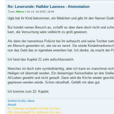
Re: Leserunde: Halldor Laxness - Atomstation
von
JMaria
» So 13. Jul 2025, 18:44
Ugla hat ihr Kind bekommen, ein Mädchen und gibt ihr den Namen Gudr
Bui kündet seinen Besuch an, schafft es aber dann doch nicht und schreib
kam, die Versuchung wäre vielleicht zu groß gewesen.
Als dann der namenlose Polizist bei ihr auftaucht und seine Tochter seh
ein Mensch geworden ist, wie sie es nennt. Sie würde Kinderkrankenschw
nun das Geld das er irgendwie erworben hat. Ich denke, da macht der Po
Ich fand das Kapitel 21 sehr aufschlussreich.
Manches ist doch sehr symbolträchtig, aber ich kann es manchmal nicht r
Heiligen rot übermalt wurden. Ein dreiarmiger Kerzenhalter an drei St
All-Leben geweiht und nicht getauft. Dann wird die Kirche wieder gesch
gepriesen werden würde. Schon rätselhaft. Gefällt mir aber gut.
Ich komme zum 22. Kapitel.
Schöne Grüße, Maria
Aktuell:
50. Todestag von Agatha Christie (12.Jan.)
250. Geburtstag E.T.A. Hoffmann (24. Jan.)