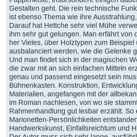
Gestalten geht. Die rein technische Fun
ist ebenso Thema wie ihre Ausstrahlung
Darauf hat Hettche sehr viel Mühe verwen
ihm sehr gut gelungen. Man erfährt von 
her Vieles, über Holztypen zum Beispiel
ausbalanciert werden, wie die Gelenke ge
Und man findet sich in der magischen W
die zwar mit an sich einfachen Mitteln er
genau und passend eingesetzt sein muss
Bühnenkasten. Konstruktion, Entwicklun
Materialien, angefangen mit der allbekann
im Roman nachlesen, von wo sie stammt) 
Rahmenhandlung gut lesbar erzählt. So e
Marionetten-Persönlichkeiten entstanden
Handwerkskunst, Einfallsreichtum und He
Der Autor muss sich sehr lange, ausführ